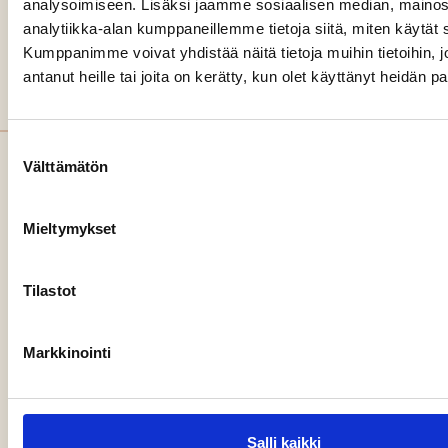
analysoimiseen. Lisäksi jaamme sosiaalisen median, mainos
Mannerheimintie 109, Helsinki
analytiikka-alan kumppaneillemme tietoja siitä, miten käytä
Kumppanimme voivat yhdistää näitä tietoja muihin tietoihin, jo
Y-tunnus: 3492731-4
antanut heille tai joita on kerätty, kun olet käyttänyt heidän p
Laskutustiedot
Suostumuksen
Välttämätön
valinta
MYYTÄVÄT
RAKENNUTTAJALLE
AJANKOHTAISTA
UUDISOVI
YHTEYS
Mieltymykset
UUDISKOHTEET
Asuntomyynti
Katso
Rakennuttajalle
Asuntomyynti
Katso
artikkelit
Uudisasuntojen
Ostamme
Tilastot
Hanna
myytävät
myynti
tontteja
Saarenkylä
kohteet
044 248
Rakennuttaja-
Rekry
Markkinointi
4281
asiantuntijapalvelut
Ota
hanna.saarenk
Pintamateriaalien
yhteyttä
sisustusmallistot
Marika
Salli kaikki
Tietosuojaseloste