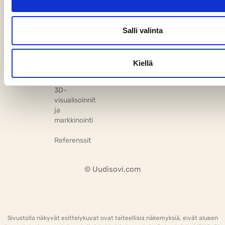
Parhiala
Materiaalivalinnat
ja
Hinnasto
045 856
muutostyöpalvelut
Salli valinta
9060
marika.parhial
Muuttovalmiin
uudiskohteen
Kiellä
palvelut
3D-
visualisoinnit
ja
markkinointi
Referenssit
© Uudisovi.com
Sivustolla näkyvät esittelykuvat ovat taiteellisia näkemyksiä, eivät alueen